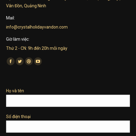
Vân Đồn, Quảng Ninh
Mail:
info@crystalholidayvandon.com
Giờ làm việc:
Thứ 2 - CN: 9h đến 20h mỗi ngày
Find us on:
Facebook
Twitter
Dribbble
YouTube
page
page
page
page
opens
opens
opens
opens
in
in
in
in
Họ và tên
new
new
new
new
window
window
window
window
Số điện thoại