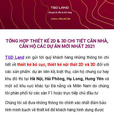
TỔNG HỢP THIẾT KẾ 2D & 3D CHI TIẾT CĂN NHÀ,
CĂN HỘ CÁC DỰ ÁN MỚI NHẤT 2021
TGD Land
xin gửi tới quý khách hàng những thông tin chi
tiết về
thiết kế bố cục, thiết kế nội thất 2D và 3D
đối với
các sản phẩm: dự án liên kề, biệt thự, căn hộ chung cư hay
khu đô thị tại
Hà Nội, Hải Phòng, Hạ Long, Hưng Yên
và
một số khu vực khác tại Đà nẵng và Miền Nam do chúng
tôi phân phối từ các sàn F1 hoặc trực tiếp chủ đầu tư
Chúng tôi sẽ đưa những thông tin chính xác nhất đảm bảo
tính minh bạch về thiết kế để khách hàng hình dung được