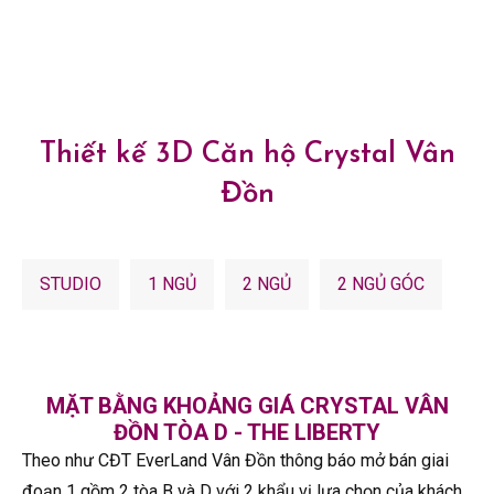
Thiết kế 3D Căn hộ Crystal Vân
Đồn
STUDIO
1 NGỦ
2 NGỦ
2 NGỦ GÓC
MẶT BẰNG KHOẢNG GIÁ CRYSTAL VÂN
ĐỒN TÒA D - THE LIBERTY
Theo như CĐT EverLand Vân Đồn thông báo mở bán giai
đoạn 1 gồm 2 tòa B và D với 2 khẩu vị lựa chọn của khách