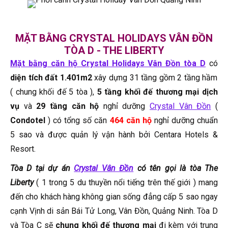
MẶT BẰNG CRYSTAL HOLIDAYS VÂN ĐỒN
TÒA D - THE LIBERTY
Mặt bằng căn hộ Crystal Holidays Vân Đồn tòa D
có
diện tích đất 1.401m2
xây dựng 31 tầng gồm 2 tầng hầm
( chung khối đế 5 tòa ),
5 tầng khối đế thương mại dịch
vụ
và
29 tầng căn hộ
nghỉ dưỡng
Crystal Vân Đồn
(
Condotel
) có tổng số căn
464 căn hộ
nghỉ dưỡng chuẩn
5 sao và được quản lý vận hành bởi Centara Hotels &
Resort.
Tòa D tại dự án
Crystal Vân Đồn
có tên gọi là tòa The
Liberty
( 1 trong 5 du thuyền nổi tiếng trên thế giới ) mang
đến cho khách hàng không gian sống đẳng cấp 5 sao ngay
cạnh Vịnh di sản Bái Tử Long, Vân Đồn, Quảng Ninh. Tòa D
và Tòa C sẽ
chung khối đế thương mại
đi kèm với trung