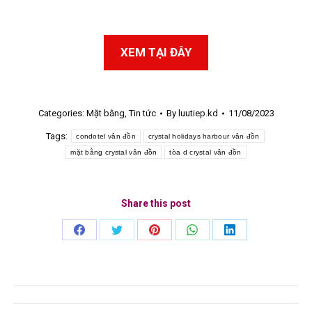
VÂN ĐỒN TÒA D 2026
XEM TẠI ĐÂY
Categories:
Mặt bằng
,
Tin tức
By
luutiep.kd
11/08/2023
Tags:
condotel vân đồn
crystal holidays harbour vân đồn
mặt bằng crystal vân đồn
tòa d crystal vân đồn
Share this post
Share
Share
Share
Share
Share
on
on
on
on
on
Facebook
Twitter
Pinterest
WhatsApp
LinkedIn
Post