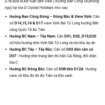
D, ta đưa ra kết luận tầm view ( hướng Ban Công và phòng
ngủ) tại tòa D Crystal Holidays như sau:
Hướng Ban Công Đông – Đông Bắc & View Vịnh:
Căn
số
D14,15,16 & D17
view Vịnh Bái Tử Long hướng Bến
cảng Quốc Tế Ao Tiên
Hướng BC Nam – Tây Nam:
Căn
D01, D02, D19,D20
sở hữu hướng nhìn Vịnh Bãi Tử Long và nội khu dự án
Hướng BC Tây – Tây Bắc:
Căn số
D03 đến căn số
D07 :
Hướng nhìn trung tâm thị trấn Cái Rồng, đối điện
tòa C
Hướng BC Đông Bắc:
Căn số
D08 đến D12A:
Hướng
view về Khu đô thị Ao Tiên và Đồi xanh