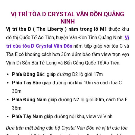
VỊ TRÍ TÒA D CRYSTAL VÂN ĐỒN QUẢNG
NINH
Vị trí tòa D ( The Liberty ) nằm trong lô M1
thuộc khu
đô thị Quốc Tế Ao Tiên, huyện Vân Đồn Tỉnh Quảng Ninh
.
Vị
trí của tòa D Crystal Vân Đồn
nằm tiếp giáp với tòa C và
Tòa E có khoảng cách hơn 30m đảm bảo tầm view trọn vẹn
Vịnh Di Sản Bái Tử Long và Bến Cảng Quốc Tế Ao Tiên.
Phía Đông Bắ
c: giáp đường D2 lộ giới 17m
Phía Tây Bắc
giáp đường nội khu 10m và cách tòa C
30m
Phía Đông Nam
giáp đường N2 lộ giới 30m, cách tòa E
36m
Phía Tây Nam
giáp đường nội khu, view về Vịnh
Dựa trên mặt bằng căn hộ Crystal Vân Đồn và vị trí của tòa