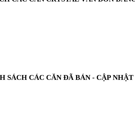
 Vân Đồn
Căn hộ B901 Crystal Vân Đồn
Căn hộ B
Xem Giá
H SÁCH CÁC CĂN ĐÃ BÁN - CẬP NHẬT
Th7
10
2023