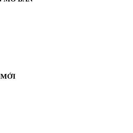
12A07 Crystal Vân Đồn
Căn hộ B12A05 Crystal Vân Đồn
Xem Giá
Xem Giá
 MỚI