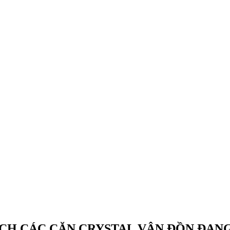
 Vân Đồn
Căn hộ B901 Crystal Vân Đồn
Căn hộ B
Xem Giá
 Vân Đồn
CH CÁC CĂN CRYSTAL VÂN ĐỒN ĐAN