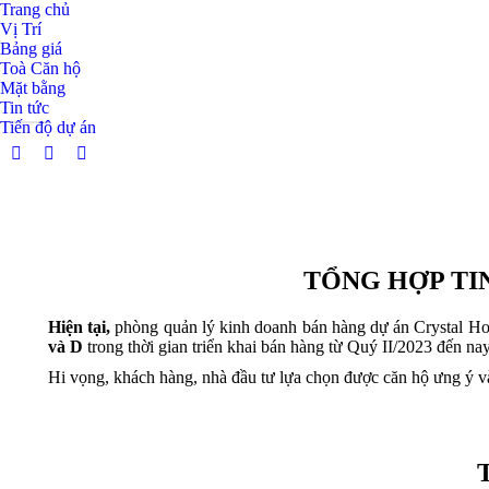
Trang chủ
Vị Trí
Bảng giá
Toà Căn hộ
Mặt bằng
Tin tức
Tiến độ dự án
Facebook
Twitter
Dribbble
page
page
page
opens
opens
opens
in
in
in
new
new
new
TỔNG HỢP TI
window
window
window
Hiện tại,
phòng quản lý kinh doanh bán hàng dự án Crystal Ho
và D
trong thời gian triển khai bán hàng từ Quý II/2023 đến nay
Hi vọng, khách hàng, nhà đầu tư lựa chọn được căn hộ ưng ý và 