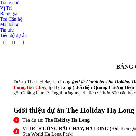
Trang chủ
Vị Trí
Bảng giá
Toà Căn hộ
Mặt bằng
Tin tức
Tiến độ dự án
Facebook
Twitter
Dribbble
page
page
page
opens
opens
opens
in
in
in
BẢNG 
new
new
new
window
window
window
Dự án The Holiday Hạ Long
(gọi là Condotel The Holiday H
Long, Bãi Cháy
, tp Hạ Long (
đối điện Quảng trường Biển 
gồm 2 tầng hầm, 7 tầng thương mại du lịch và hơn 500 căn hộ 
Giới thiệu dự án The Holiday Hạ Long
Tên dự án:
The Holiday Hạ Long
VỊ TRÍ:
ĐƯỜNG BÃI CHÁY, HẠ LONG
( Đỗi diện Qu
Sun World Hạ Long Park)