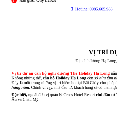
Bàn giao:
Quý I/2023
Hotline: 0985.605.988
VỊ TRÍ 
Địa chỉ: đường Hạ Long,
Vị trí dự án căn hộ nghỉ dưỡng The Holiday Hạ Long
nằm
Không những thế,
căn hộ Holiday Hạ Long
còn
sở hữu tầm n
Đây là một trong những vị trí hiếm hoi tại Bãi Cháy cho phé
hàng năm
. Chính vì vậy, nhà đầu tư, khách hàng sẽ có thêm lự
Đặc biệt,
ngoài đơn vị quản lý Cross Hotel Resort
chủ đầu tư 
Âu và Châu Mỹ.