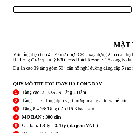
MẶT 
Với tổng diện tích 4.139 m2 được CĐT xây dựng 2 tòa căn hộ k
Hạ Long được quản lý bởi Cross Hotel Resort và 5 công ty du 
Dự án cao 39 tầng gồm 504 căn hộ nghỉ dưỡng đẳng cấp 5 sao n
QUY MÔ THE HOLIDAY HẠ LONG BAY
Tầng cao: 2 TÒA 39 Tầng 2 Hầm
Tầng 1 – 7: Tầng dịch vụ, thương mại, giải trí và bể bơi.
Tầng 8 – 36: Tầng Căn Hộ Khách sạn
MỞ BÁN : 300 căn
Giá bán:
1.3 tỷ – 3.4 tỷ ( đã gồm VAT )