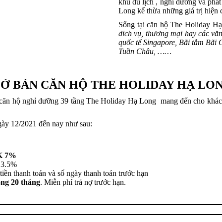
khu du lịch , nghỉ dưỡng và phá
Long kế thừa những giá trị hiện 
Sống tại căn hộ The Holiday Hạ
dich vụ, thương mại hay các vă
quốc tế Singapore, Bãi tắm Bãi 
Tuần Châu, ……
Ở BÁN CĂN HỘ THE HOLIDAY HẠ LO
căn hộ nghỉ dưỡng 39 tầng The Holiday Hạ Long mang đến cho khách 
gày 12/2021 đến nay như sau:
K 7%
 3.5%
iền thanh toán và số ngày thanh toán trước hạn
g 20 tháng
. Miễn phí trả nợ trước hạn.