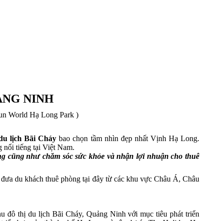
ẢNG NINH
Sun World Hạ Long Park )
u lịch Bãi Cháy
bao chọn tầm nhìn đẹp nhất Vịnh Hạ Long.
nổi tiếng tại Việt Nam.
ỡng cũng như chăm sóc sức khỏe và nhận lợi nhuận cho thuê
 đưa du khách thuê phòng tại đây từ các khu vực Châu Á, Châu
u đô thị du lịch Bãi Cháy, Quảng Ninh với mục tiêu phát triển