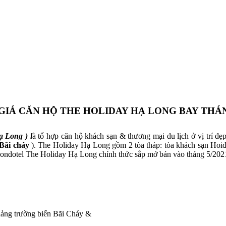
GIÁ CĂN HỘ THE HOLIDAY HẠ LONG BAY THÁN
ạ Long ) l
à tổ hợp căn hộ khách sạn & thương mại du lịch ở vị trí đẹ
Bãi cháy
). The Holiday Hạ Long gồm 2 tòa tháp: tòa khách sạn Hoid
condotel The Holiday Hạ Long chính thức sắp mở bán vào tháng 5/202
ảng trường biển Bãi Cháy &