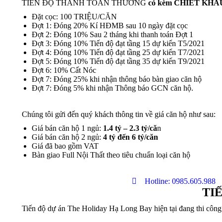
TIẾN ĐỘ THANH TOÁN THƯỜNG
có kèm CHIẾT KHẤ
Đặt cọc: 100 TRIỆU/CĂN
Đợt 1: Đóng 20% Kí HĐMB sau 10 ngày đặt cọc
Đợt 2: Đóng 10% Sau 2 tháng khi thanh toán Đợt 1
Đợt 3: Đóng 10% Tiến độ đạt tầng 15 dự kiến T5/2021
Đợt 4: Đóng 10% Tiến độ đạt tầng 25 dự kiến T7/2021
Đợt 5: Đóng 10% Tiến độ đạt tầng 35 dự kiến T9/2021
Đợt 6: 10% Cất Nóc
Đợt 7: Đóng 25% khi nhận thông báo bàn giao căn hộ
Đợt 7: Đóng 5% khi nhận Thông báo GCN căn hộ.
Chúng tôi gửi đến quý khách thông tin về giá căn hộ như sau:
Giá bán căn hộ 1 ngủ:
1.4 tỷ – 2.3 tỷ/că
n
Giá bán căn hộ 2 ngủ:
4 tỷ đến 6 tỷ/căn
Giá đã bao gồm VAT
Bàn giao Full Nội Thất theo tiêu chuẩn loại căn hộ
Hotline: 0985.605.988
TI
Tiến độ dự án The Holiday Hạ Long Bay hiện tại đang thi công 