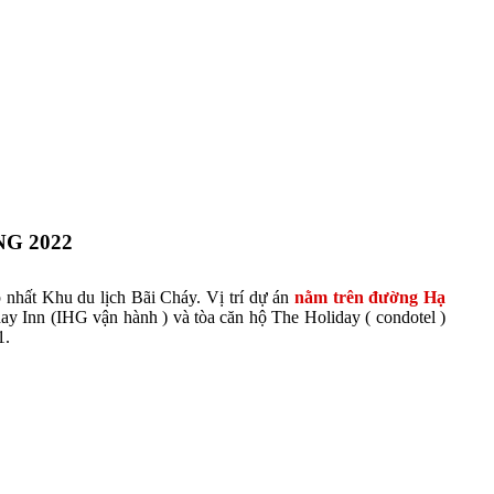
G 2022
p nhất Khu du lịch Bãi Cháy. Vị trí dự án
nằm trên đường Hạ
ay Inn (IHG vận hành ) và tòa căn hộ The Holiday ( condotel )
1.