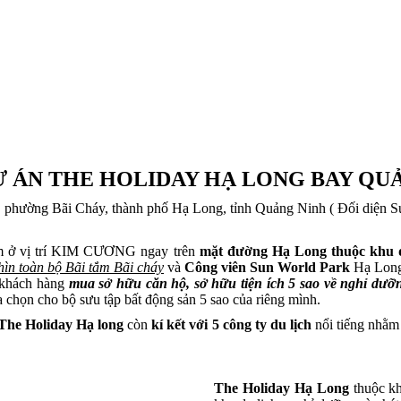
DỰ ÁN THE HOLIDAY HẠ LONG BAY QU
 phường Bãi Cháy, thành phố Hạ Long, tỉnh Quảng Ninh ( Đối diện 
 ở vị trí KIM CƯƠNG ngay trên
mặt đường Hạ Long thuộc khu d
hìn toàn bộ Bãi tắm Bãi cháy
và
Công viên Sun World Park
Hạ Long 
p khách hàng
mua sở hữu căn hộ, sở hữu tiện ích 5 sao về nghỉ dư
a chọn cho bộ sưu tập bất động sản 5 sao của riêng mình.
The Holiday Hạ long
còn
kí kết với 5 công ty du lịch
nổi tiếng nhằm
The Holiday Hạ Long
thuộc kh