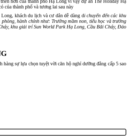
t triển hơn của thành phố Hạ Long vì vậy dự án The Holiday Hạ
có của thành phố và tương lai sau này
 Long, khách du lịch và cư dân dễ dàng d
i chuyển đến các khu
n phòng, hành chính như: Trường mầm non, tiểu học và trường
Cháy, khu giải trí Sun World Park Hạ Long, Cầu Bãi Cháy, Đảo
NG
hàng sự lựa chọn tuyệt vời căn hộ nghỉ dưỡng đẳng cấp 5 sao