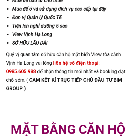
Mua để đầu tư cho thuê
Mua để ở và sử dụng dịch vụ cao cấp tại đây
Đơn vị Quản lý Quốc Tế.
Tiện ích nghỉ dưỡng 5 sao
View Vịnh Hạ Long
SỞ HỮU LÂU DÀI
Quý vị quan tâm sở hữu căn hộ mặt biển View tòa cảnh
Vịnh Hạ Long vui lòng
liên hệ số điện thoại:
0985.605.988
để nhận thông tin mới nhất và booking đặt
chỗ sớm. (
CAM KẾT KÍ TRỰC TIẾP CHỦ ĐẦU TƯ BIM
GROUP )
MẶT BẰNG CĂN HỘ