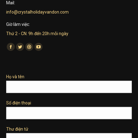
Mail:
info@crystalholidayvandon.com
Giờ làm việc:
Thứ 2 - CN: 9h đến 20h mỗi ngày
Find us on:
Facebook
Twitter
Dribbble
YouTube
page
page
page
page
opens
opens
opens
opens
in
in
in
in
Họ và tên
new
new
new
new
window
window
window
window
Số điện thoại
Thư điện tử