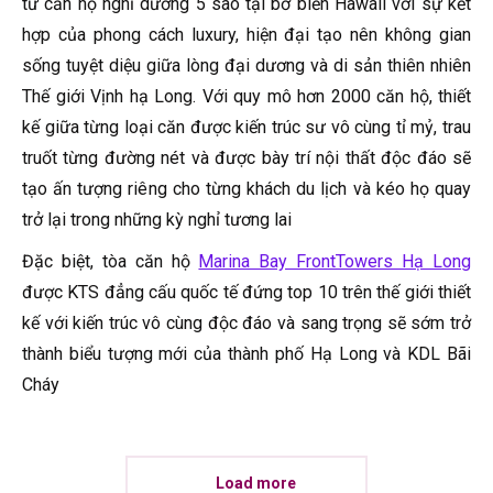
từ căn hộ nghỉ dưỡng 5 sao tại bờ biển Hawaii với sự kết
hợp của phong cách luxury, hiện đại tạo nên không gian
sống tuyệt diệu giữa lòng đại dương và di sản thiên nhiên
Thế giới Vịnh hạ Long. Với quy mô hơn 2000 căn hộ, thiết
kế giữa từng loại căn được kiến trúc sư vô cùng tỉ mỷ, trau
truốt từng đường nét và được bày trí nội thất độc đáo sẽ
tạo ấn tượng riêng cho từng khách du lịch và kéo họ quay
trở lại trong những kỳ nghỉ tương lai
Đặc biệt, tòa căn hộ
Marina Bay FrontTowers Hạ Long
được KTS đẳng cấu quốc tế đứng top 10 trên thế giới thiết
kế với kiến trúc vô cùng độc đáo và sang trọng sẽ sớm trở
thành biểu tượng mới của thành phố Hạ Long và KDL Bãi
Cháy
Load more