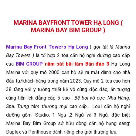
MARINA BAYFRONT TOWER HẠ LONG (
MARINA BAY BIM GROUP )
Marina Bay Front Towers Hạ Long
(
gọi tắt là Marina
Bay Towers )
là tổ hợp 2 tòa căn hộ nghỉ dưỡng cao cấp
của
BIM GROUP
nằm sát bãi tắm Bán đảo 3
Hạ Long
Marina với quy mô 2000 căn hộ sẽ ra mắt dành cho nhà
đầu tư/khách hàng trong năm 2023. Quy mô 2 tòa cao hơn
38 tầng với ý tưởng thiết kế vô cùng độc đáo, ấn tượng
cùng tiện ích đẳng cấp 5 sao :
Bể bơi vô cực, Nhà Hàng,
Spa, Trung tâm thương mại cao cấp..
. Loại căn hộ nghỉ
dưỡng gồm: Studio, 1 Ngủ ,2 Ngủ và 3 Ngủ, đặc biệt
Marina Bay Bim Group sở hữu dòng căn hộ hạng sang:
Duplex và Penthouse dành riêng cho giới thượng lưu.