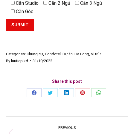
Căn Studio
Căn 2 Ngủ
Căn 3 Ngủ
Căn Góc
Categories:
Chung cư
,
Condotel
,
Dự án
,
Hạ Long
,
Vị trí
By
luutiep.kd
31/10/2022
Share this post
Share
Share
Share
Share
Share
on
on
on
on
on
Facebook
Twitter
LinkedIn
Pinterest
WhatsApp
Project
PREVIOUS