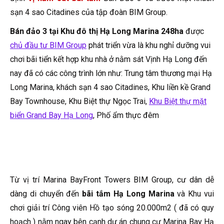
sạn 4 sao Citadines của tập đoàn BIM Group.
Bán đảo 3 tại Khu đô thị Hạ Long Marina 248ha
được
chủ đầu tư BIM Group
phát triển vừa là khu nghỉ dưỡng vui
chơi bãi tiển kết hợp khu nhà ở nằm sát Vịnh Hạ Long đến
nay đã có các công trình lớn như: Trung tâm thương mại Hạ
Long Marina, khách sạn 4 sao Citadines, Khu liền kề Grand
Bay Townhouse, Khu Biệt thự Ngọc Trai,
Khu Biệt thự mặt
biển Grand Bay Hạ Long
, Phố ẩm thực đêm
Từ vị trí Marina BayFront Towers BIM Group, cư dân dễ
dàng di chuyển đến
bãi tắm Hạ Long Marina
và Khu vui
chơi giải trí Công viên Hồ tạo sóng 20.000m2 ( đã có quy
hoạch ) nằm ngay bên cạnh dự án chung cư Marina Bay Hạ