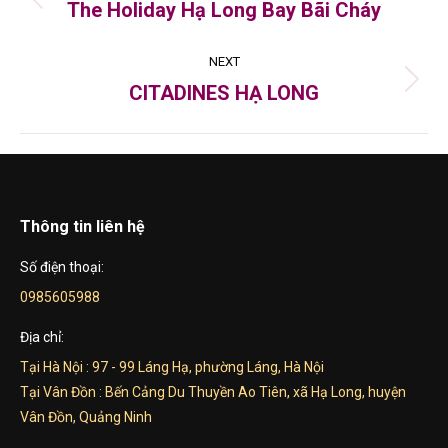
navigation
The Holiday Hạ Long Bay Bãi Cháy
Previous
project:
NEXT
CITADINES HẠ LONG
Next
project:
Thông tin liên hệ
Số điện thoại:
0985605988
Địa chỉ:
Tại Hà Nội : 97 - 99 Láng Hạ, phường Láng, Hà Nội
Tại Vân Đồn : Bến Cảng Du Thuyền Ao Tiên, xã Hạ Long, huyện
Vân Đồn, Quảng Ninh