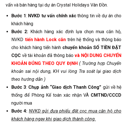
vấn và bán hàng tại dự án Crystal Holidays Vân Đồn.
Bước 1
:
NVKD tư vấn chính xác
thông tin về dự án cho
khách hàng
Bước 2:
Khách hàng xác định lựa chọn mua căn hộ,
NVKD
tiến hành Lock căn
trên hệ thống và thông báo
cho khách hàng tiến hành
chuyển khoản SỐ TIỀN ĐẶT
CỌC
về tài khoản đã thông báo
và NỘI DUNG CHUYỂN
KHOẢN ĐÚNG THEO QUY ĐỊNH
( Trường hợp Chuyển
khoản sai nội dung, KH vui lòng Tra soát lại giao dịch
theo hướng dẫn )
Bước 3
:
Chụp ảnh “Giao dịch Thanh Công”
gửi về hệ
thống để Phòng Kế toán xác nhận VÀ
CMTND/CCCD
người mua
Bước 4:
NVKD gửi đưa phiếu đặt cọc mua căn hộ cho
khách hàng ngay khi giao dịch thành công.