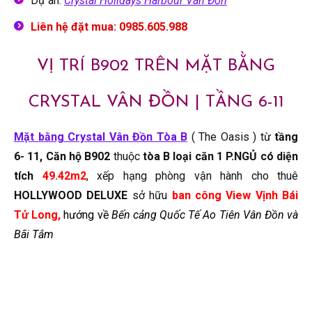
Dự án:
Crystal Holidays Harbour Vân Đồn
Liên hệ đặt mua: 0985.605.988
VỊ TRÍ B902 TRÊN MẶT BẰNG
CRYSTAL VÂN ĐỒN | TẦNG 6-11
Mặt bằng Crystal Vân Đồn Tòa B
( The Oasis ) từ
tầng
6- 11,
Căn hộ B902
thuộc
tòa B loại căn 1 P.NGỦ có diện
tích
49.42m2
, xếp hạng phòng vận hành cho thuê
HOLLYWOOD
DELUXE
sở hữu
ban công View Vịnh Bái
Tử Long,
hướng về
Bến cảng Quốc Tế Ao Tiên Vân Đồn và
Bãi Tắm