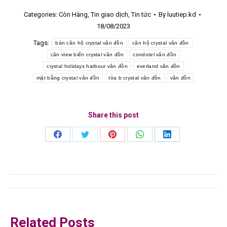
Categories:
Còn Hàng
,
Tin giao dịch
,
Tin tức
By
luutiep.kd
18/08/2023
Tags:
bán căn hộ crystal vân đồn
căn hộ crystal vân đồn
căn view biển crystal vân đồn
condotel vân đồn
crystal holidays harbour vân đồn
everland vân đồn
mặt bằng crystal vân đồn
tòa b crystal vân đồn
vân đồn
Share this post
Share
Share
Share
Share
Share
on
on
on
on
on
Facebook
Twitter
Pinterest
WhatsApp
LinkedIn
Post
navigation
Related Posts