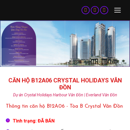
Facebook
Twitter
Dribbble
page
page
page
opens
opens
opens
in
in
in
new
new
new
window
window
window
CĂN HỘ B12A06 CRYSTAL HOLIDAYS VÂN
ĐỒN
Dự án Crystal Holidays Harbour Vân Đồn | Everland Vân Đồn
Thông tin căn hộ B12A06 - Tòa B Crystal Vân Đồn
Tình trạng: ĐÃ BÁN