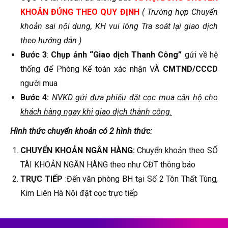
KHOẢN ĐÚNG THEO QUY ĐỊNH
( Trường hợp Chuyển
khoản sai nội dung, KH vui lòng Tra soát lại giao dịch
theo hướng dẫn )
Bước 3
:
Chụp ảnh “Giao dịch Thanh Công”
gửi về hệ
thống để Phòng Kế toán xác nhận VÀ
CMTND/CCCD
người mua
Bước 4:
NVKD gửi đưa phiếu đặt cọc mua căn hộ cho
khách hàng ngay khi giao dịch thành công.
Hình thức chuyển khoản có 2 hình thức:
CHUYỂN KHOẢN NGÂN HÀNG:
Chuyển khoản theo SỐ
TÀI KHOẢN NGÂN HÀNG theo như CĐT thông báo
TRỰC TIẾP
:Đến văn phòng BH tại Số 2 Tôn Thất Tùng,
Kim Liên Hà Nội đặt cọc trực tiếp