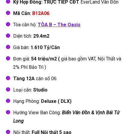
Ký Hợp Đồng: TRỰC TIẾP CĐT
EverLand Vân Đồn
Mã Căn:
B12A06
Tòa căn hộ:
TÒA B – The Oasis
Diện tích:
29.4m2
Giá bán:
1.610 Tỷ/Căn
Đơn giá:
54 triệu/m2 (
giá bao gồm VAT, Nội Thất và
2% Phí Bảo Trì )
Tầng 12A
căn số 06
Loại căn:
Studio
Hạng Phòng:
Deluxe ( DLX)
Hướng View Ban Công:
Biển Vân Đồn & Vịnh Bái Tử
Long
Nội thất:
Full Nội thất 5 sao