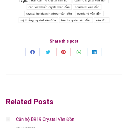
Tags:
bán căn hộ crystal vân đồn
căn hộ crystal vân đồn
căn view biển crystal vân đồn
condotel vân đồn
crystal holidays harbour vân đồn
everland vân đồn
mặt bằng crystal vân đồn
tòa b crystal vân đồn
vân đồn
Share this post
Share
Share
Share
Share
Share
on
on
on
on
on
Facebook
Twitter
Pinterest
WhatsApp
LinkedIn
Post
navigation
Related Posts
Căn hộ B919 Crystal Vân Đồn