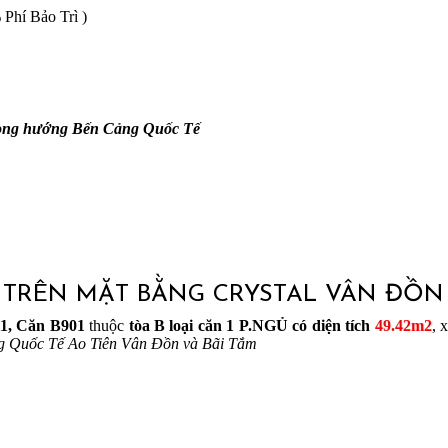
Phí Bảo Trì )
ong hướng Bến Cảng Quốc Tế
01 TRÊN MẶT BẰNG CRYSTAL VÂN ĐỒN |
11,
Căn B901
thuộc
tòa B loại căn 1 P.NGỦ có diện tích
49.42m2
, 
g Quốc Tế Ao Tiên Vân Đồn và Bãi Tắm