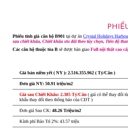
PHIẾ
Phiếu tính giá căn hộ B901
tại dự án
Crystal Holidays Harbo
sau chiết khấu, Chiết khấu ưu đãi theo tùy chọn, Tiến độ th
Các căn hộ thuộc tòa B
sẽ được bàn giao
Full nội thất cao c
Giá bán niêm yết ( NY ): 2.516.355.962 ( Tỷ/Căn )
Đơn giá NY:
50.91 triệu/m2
Giá sau Chiết Khấu: 2.385 Tỷ/Căn
( giá có thể thay đổi t
khấu thay đổi theo thông báo của CĐT )
Đơn giá Sau CK:
48.26 Triệu/m2
Kính phí Bảo Trì 2%: 43.57 triệu