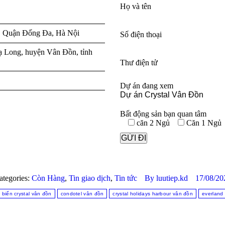
Họ và tên
n, Quận Đống Đa, Hà Nội
Số điện thoại
ạ Long, huyện Vân Đồn, tỉnh
Thư điện tử
Dự án đang xem
Bất động sản bạn quan tâm
căn 2 Ngủ
Căn 1 Ngủ
ategories:
Còn Hàng
,
Tin giao dịch
,
Tin tức
By
luutiep.kd
17/08/20
 biển crystal vân đồn
condotel vân đồn
crystal holidays harbour vân đồn
everland