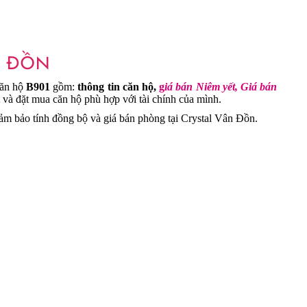
N ĐỒN
căn hộ
B901
gồm:
thông tin căn hộ,
g
iá bán Niêm yết, Giá bán
và đặt mua căn hộ phù hợp với tài chính của mình.
m bảo tính đồng bộ và giá bán phòng tại Crystal Vân Đồn.