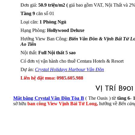
Đơn giá:
50.9 triệu/m2 (
giá bao gồm VAT, Nội Thất và 2% 
Tầng 9
căn số 01
Loại căn:
1 Phòng Ngủ
Hạng Phòng:
Hollywood Deluxe
Hướng View Ban Công:
Biển Vân Đồn & Vịnh Bái Tử L
Ao Tiên
Nội thất:
Full Nội thất 5 sao
Có đơn vị vận hành cho thuê Centara Hotels & Resort
Dự án:
Crystal Holidays Harbour Vân Đồn
Liên hệ đặt mua: 0985.605.988
VỊ TRÍ B9
Mặt bằng Crystal Vân Đồn Tòa B
( The Oasis ) từ
tầng 6- 
sở hữu
ban công View Vịnh Bái Tử Long,
hướng về
Bến cản