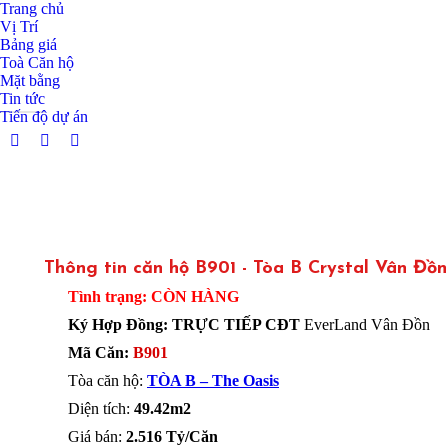
Trang chủ
Vị Trí
Bảng giá
Toà Căn hộ
Mặt bằng
Tin tức
Tiến độ dự án
Facebook
Twitter
Dribbble
page
page
page
opens
opens
opens
in
in
in
new
new
new
window
window
window
Thông tin căn hộ B901 - Tòa B Crystal Vân Đồn
Tình trạng: CÒN HÀNG
Ký Hợp Đồng: TRỰC TIẾP CĐT
EverLand Vân Đồn
Mã Căn:
B901
Tòa căn hộ:
TÒA B – The Oasis
Diện tích:
49.42m2
Giá bán:
2.516 Tỷ/Căn