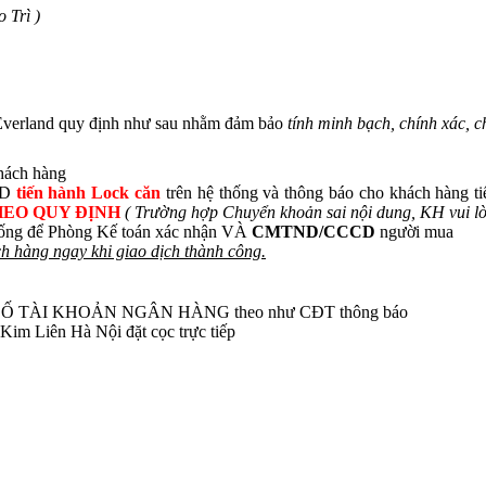
o Trì )
Everland quy định như sau nhằm đảm bảo
tính minh bạch, chính xác, 
khách hàng
KD
tiến hành Lock căn
trên hệ thống và thông báo cho khách hàng t
HEO QUY ĐỊNH
( Trường hợp Chuyển khoản sai nội dung, KH vui lò
hống để Phòng Kế toán xác nhận VÀ
CMTND/CCCD
người mua
 hàng ngay khi giao dịch thành công.
o SỐ TÀI KHOẢN NGÂN HÀNG theo như CĐT thông báo
im Liên Hà Nội đặt cọc trực tiếp
TAL VÂN ĐỒN TÒA
B 2023