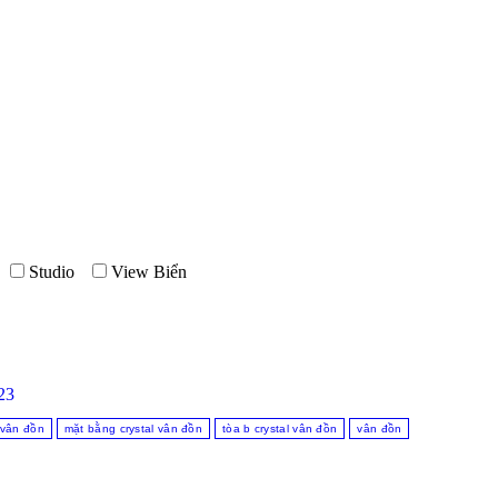
Studio
View Biển
23
 vân đồn
mặt bằng crystal vân đồn
tòa b crystal vân đồn
vân đồn