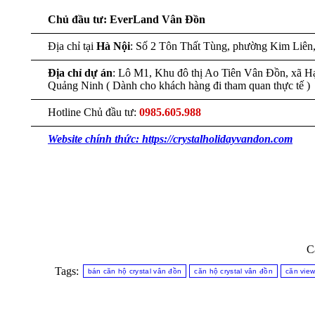
Chủ đầu tư: EverLand Vân Đồn
Địa chỉ tại
Hà Nội
: Số 2 Tôn Thất Tùng, phường Kim Liê
Địa chỉ dự án
: Lô M1, Khu đô thị Ao Tiên Vân Đồn, xã H
Quảng Ninh ( Dành cho khách hàng đi tham quan thực tế )
Hotline Chủ đầu tư:
0985.605.988
Website chính thức: https://crystalholidayvandon.com
C
Tags:
bán căn hộ crystal vân đồn
căn hộ crystal vân đồn
căn view