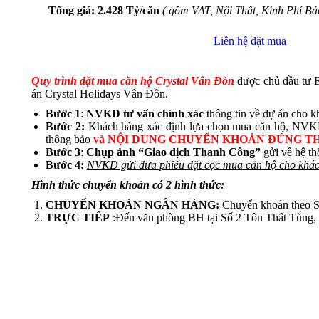
Tổng giá: 2.428 Tỷ/căn
( gồm VAT, Nội Thất, Kinh Phí Bả
Liên hệ đặt mua
Quy trình đặt mua căn hộ Crystal Vân Đồn
được chủ đầu tư 
án Crystal Holidays Vân Đồn.
Bước 1
:
NVKD tư vấn chính xác
thông tin về dự án cho 
Bước 2:
Khách hàng xác định lựa chọn mua căn hộ, NV
thông báo
và NỘI DUNG CHUYỂN KHOẢN ĐÚNG T
Bước 3
:
Chụp ảnh “Giao dịch Thanh Công”
gửi về hệ t
Bước 4:
NVKD gửi đưa phiếu đặt cọc mua căn hộ cho khách
Hình thức chuyển khoản có 2 hình thức:
CHUYỂN KHOẢN NGÂN HÀNG:
Chuyển khoản the
TRỰC TIẾP
:Đến văn phòng BH tại Số 2 Tôn Thất Tùng, K
XEM CHI TIẾT BẢNG GIÁ CRYS