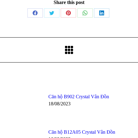
Share this post
Share
Share
Share
Share
Share
on
on
on
on
on
Facebook
Twitter
Pinterest
WhatsApp
LinkedIn
Căn hộ B902 Crystal Vân Đồn
18/08/2023
Căn hộ B12A05 Crystal Vân Đồn